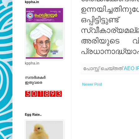
kppha.in
ഉന്നയിച്ചതിനുശ
ഒപ്പിട്ടിട്ടു
സ്വീകാര്യ
അരിയുടെ വി
പ്രധാനാദ്ധ്യാപക
kppha.in
പോസ്റ്റ് ചെയ്തത്
AEO I
സന്ദർശകർ
ഇതുവരെ
Newer Post
Egg Rate..