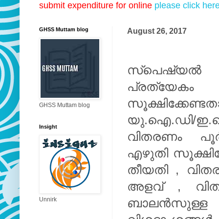
submit expenditure for online
please click her
GHSS Muttam blog
August 26, 2017
സ്പെഷ്യൽ അ
പ്രത്യേകം
സൂക്ഷിക്കേണ്
GHSS Muttam blog
യു.ഐ.ഡി/ഇ.ഐ.
Insight
വിതരണം പൂർത്
എഴുതി സൂക്ഷിക്
തീയതി , വിത
അളവ് , വി
Unnirk
ബാലൻസുള്