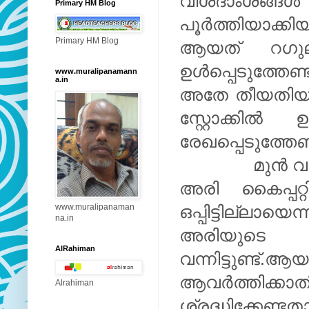
വിശദാംശങ്ങൾ
Primary HM Blog
പൂർത്തിയാക്
Primary HM Blog
ആയത് റഗുലർ 
ഉൾപ്പെടുത്തേണ്
www.muralipanamann
a.in
അതേ തീയതിയിൽ 
സ്റ്റോക്കിൽ 
രേഖപ്പെടുത്തേണ
മുൻ വർഷങ്
അരി കൈപ്പറ്
www.muralipanaman
ഒപ്പിട്ടില്
na.in
അരിയുടെ വ
AlRahiman
വന്നിട്ടുണ
ആവർത്തിക
Alrahiman
ശ്രദ്ധിക്ക