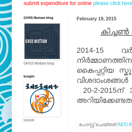
submit expenditure for online
please click her
GHSS Muttam blog
February 19, 2015
കിച്ചൺ 
2014-15 വ
നിർമ്മാണത്
GHSS Muttam blog
കൈപ്പറ്റിയ സ
Insight
വിശദാംശങ്ങൾ
20-2-2015ന് 
അറിയിക്കേണ്ട
Unnirk
പോസ്റ്റ് ചെയ്തത്
AEO I