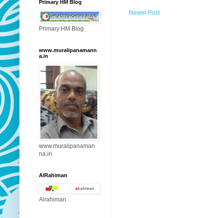
Primary HM Blog
Newer Post
Primary HM Blog
www.muralipanamann
a.in
www.muralipanaman
na.in
AlRahiman
Alrahiman