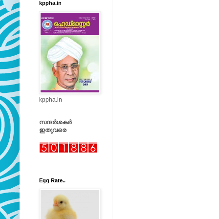
kppha.in
kppha.in
സന്ദർശകർ
ഇതുവരെ
Egg Rate..